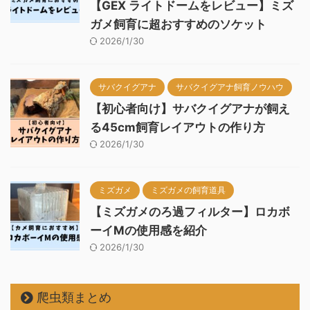
【GEX ライトドームをレビュー】ミズ
ガメ飼育に超おすすめのソケット
2026/1/30
サバクイグアナ
サバクイグアナ飼育ノウハウ
【初心者向け】サバクイグアナが飼え
る45cm飼育レイアウトの作り方
2026/1/30
ミズガメ
ミズガメの飼育道具
【ミズガメのろ過フィルター】ロカボ
ーイMの使用感を紹介
2026/1/30
爬虫類まとめ