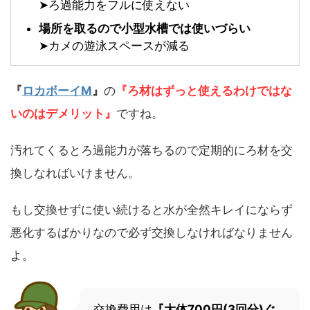
➤
ろ過能力をフルに使えない
場所を取るので小型水槽では使いづらい
➤
カメの遊泳スペースが減る
『
ロカボーイM
』
の
『ろ材はずっと使えるわけではな
いのはデメリット』
ですね。
汚れてくるとろ過能力が落ちるので定期的にろ材を交
換しなればいけません。
もし交換せずに使い続けると水が全然キレイにならず
悪化するばかりなので必ず交換しなければなりません
よ。
交換費用は
『大体700円(3回分)ぐ