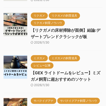
リクガメ
リクガメの飼育道具
リクガメ飼育ノウハウ
【リクガメの床材掃除が面倒】結論:デ
ザートブレンドクラシックが板
2026/1/30
ミズガメ
ミズガメの飼育道具
レビュー記事
【GEX ライトドームをレビュー】ミズ
ガメ飼育に超おすすめのソケット
2026/1/30
サバクイグアナ
サバクイグアナ飼育ノウハウ