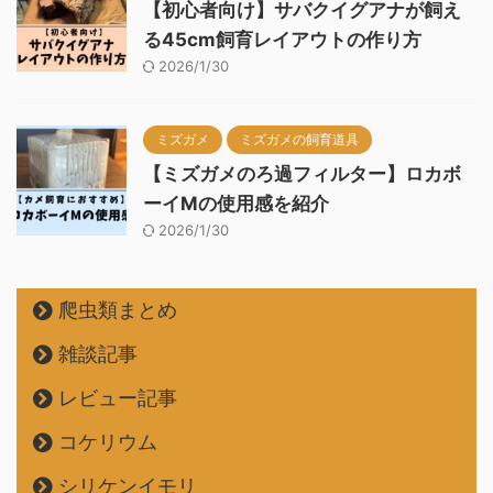
【初心者向け】サバクイグアナが飼え
る45cm飼育レイアウトの作り方
2026/1/30
ミズガメ
ミズガメの飼育道具
【ミズガメのろ過フィルター】ロカボ
ーイMの使用感を紹介
2026/1/30
爬虫類まとめ
雑談記事
レビュー記事
コケリウム
シリケンイモリ