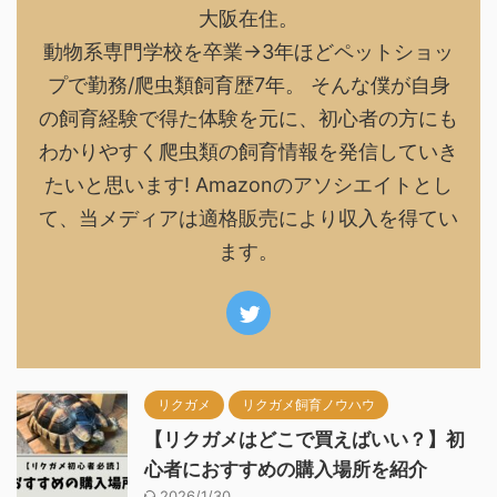
大阪在住。
動物系専門学校を卒業→3年ほどペットショッ
プで勤務/爬虫類飼育歴7年。 そんな僕が自身
の飼育経験で得た体験を元に、初心者の方にも
わかりやすく爬虫類の飼育情報を発信していき
たいと思います! Amazonのアソシエイトとし
て、当メディアは適格販売により収入を得てい
ます。
リクガメ
リクガメ飼育ノウハウ
【リクガメはどこで買えばいい？】初
心者におすすめの購入場所を紹介
2026/1/30