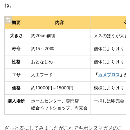
ね。
概要
内容
備
大きさ
約20cm前後
メスのほうが大き
寿命
約15～20年
個体によりけり
性格
おとなしめ
個体によりけり
エサ
人工フード
『
カメプロス
』
が
価格
約10000円～15000円
模様によりけり
購入場所
ホームセンター、専門店
一押しは即売会
総合ペットショップ、即売会
ざっと表にしてみましたがこれでキボシヌマガメのこ