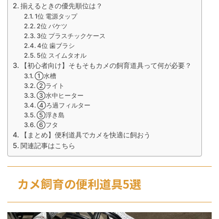
揃えるときの優先順位は？
1位 電源タップ
2位 バケツ
3位 プラスチックケース
4位 歯ブラシ
5位 スイムタオル
【初心者向け】そもそもカメの飼育道具って何が必要？
①水槽
②ライト
③水中ヒーター
④ろ過フィルター
⑤浮き島
⑥フタ
【まとめ】便利道具でカメを快適に飼おう
関連記事はこちら
カメ飼育の便利道具5選