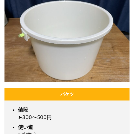
バケツ
値段
➤300〜500円
使い道