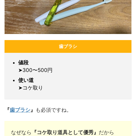
歯ブラシ
値段
➤300〜500円
使い道
➤コケ取り
『
歯ブラシ
』
も必須ですね。
なぜなら
『コケ取り道具として優秀』
だから